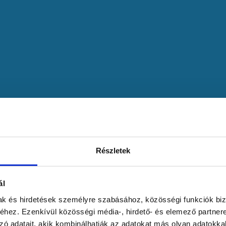
Részletek
ál
mak és hirdetések személyre szabásához, közösségi funkciók biz
hez. Ezenkívül közösségi média-, hirdető- és elemező partner
zó adatait, akik kombinálhatják az adatokat más olyan adatokka