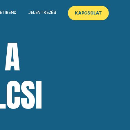
HETIREND
JELENTKEZÉS
KAPCSOLAT
 A
LCSI