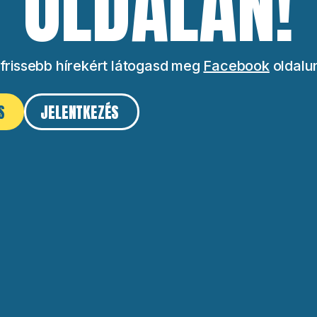
OLDALÁN!
frissebb hírekért látogasd meg
Facebook
oldalu
S
JELENTKEZÉS