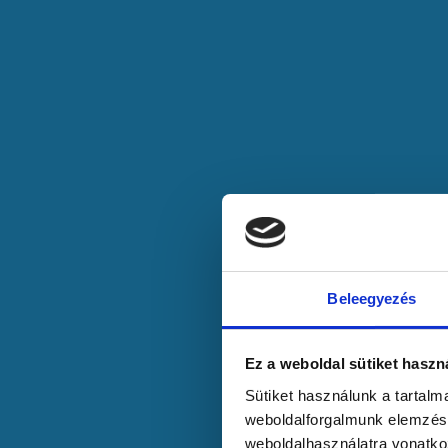
Beleegyezés
Ez a weboldal sütiket haszn
Sütiket használunk a tartal
weboldalforgalmunk elemzésé
weboldalhasználatra vonatko