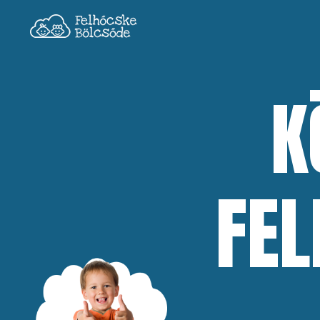
K
FEL