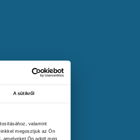
A sütikről
tosításához, valamint
einkkel megosztjuk az Ön
l, amelyeket Ön adott meg