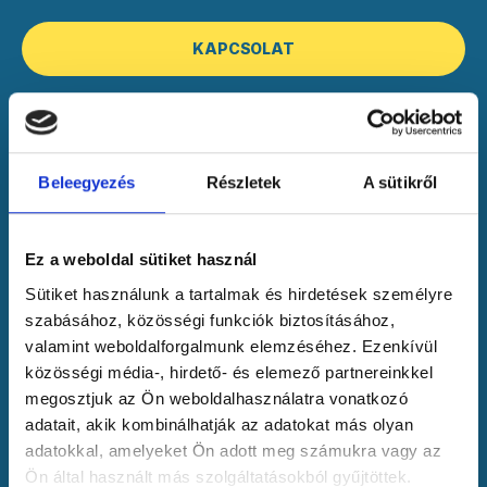
KAPCSOLAT
Beleegyezés
Részletek
A sütikről
404
Ez a weboldal sütiket használ
Sütiket használunk a tartalmak és hirdetések személyre
Upsz! Nincs ilyen oldal
szabásához, közösségi funkciók biztosításához,
valamint weboldalforgalmunk elemzéséhez. Ezenkívül
Ha eltévedtél és nem találod a kiutat,
közösségi média-, hirdető- és elemező partnereinkkel
kattints ide
!
megosztjuk az Ön weboldalhasználatra vonatkozó
adatait, akik kombinálhatják az adatokat más olyan
adatokkal, amelyeket Ön adott meg számukra vagy az
Ön által használt más szolgáltatásokból gyűjtöttek.