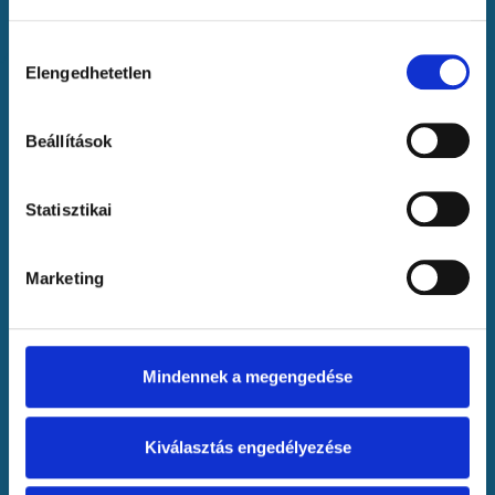
Hozzájárulás
Elengedhetetlen
kiválasztása
Beállítások
Szeretetteljes, otthonos bölcsőde Szada
központjában, ahol minden gyermek különleges
Statisztikai
figyelemben részesül.
Marketing
Hasznos linkek
Impresszum
Adatkezelési tájékoztató
Mindennek a megengedése
Legfrissebb híreinket Facebookon találhatod
Kiválasztás engedélyezése